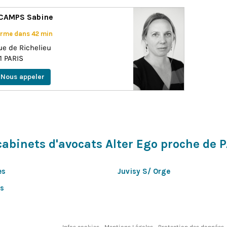
CAMPS Sabine
rme dans 42 min
ue de Richelieu
1
PARIS
Nous appeler
cabinets d'avocats Alter Ego proche de 
es
Juvisy S/ Orge
s