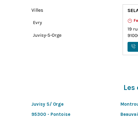
Villes
SEL
F
Evry
19 r
Juvisy-S-Orge
910
Les 
Juvisy S/ Orge
Montro
95300 - Pontoise
Beauvai