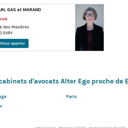
ARL GAS et MARAND
ermé
ue des Mazières
00
EVRY
Nous appeler
cabinets d'avocats Alter Ego proche de
uge
Paris
s