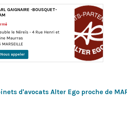
ARL GAIGNAIRE -BOUSQUET-
AM
ermé
uble le Néreïs - 4 Rue Henri et
ine Maurras
6
MARSEILLE
Nous appeler
binets d'avocats Alter Ego proche de MA