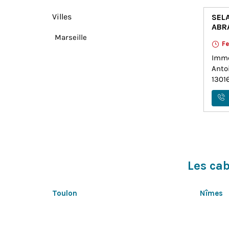
Villes
SEL
ABR
Marseille
F
Imme
Anto
1301
Les ca
Toulon
Nîmes