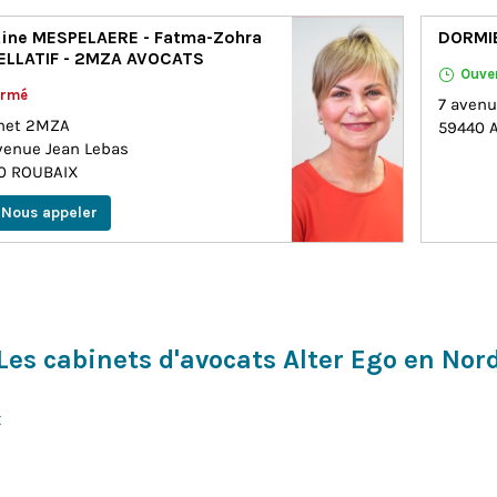
ine MESPELAERE - Fatma-Zohra
DORMI
ELLATIF - 2MZA AVOCATS
Ouve
ermé
7 avenu
net 2MZA
59440
venue Jean Lebas
00
ROUBAIX
Nous appeler
Les cabinets d'avocats Alter Ego en Nor
x