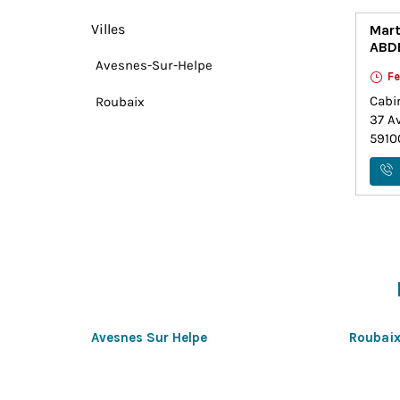
Villes
Mart
ABD
Avesnes-Sur-Helpe
F
Cabi
Roubaix
37 A
591
Avesnes Sur Helpe
Roubai