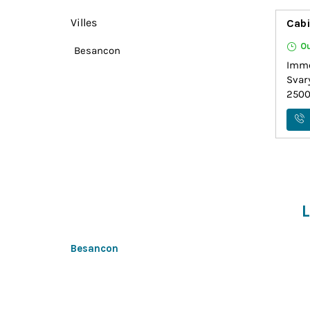
Villes
Cabi
Ou
Besancon
Immeu
Svar
250
L
Besancon