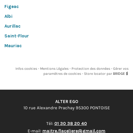
Figeac
Albi
Aurillac
Saint-Flour
Mauriac
Infos cookies
Mentions Légales
Protection des données
Gérer vos
paramètres de cookies
Store locator par
BRIDGE
ALTER EGO
10 rue Alexandre Prachay 95300 PONTOISE
Tél:
01 30 38 20 40
E-mail:
maitre.flaceliere@gmail.com