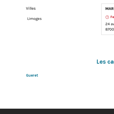
Villes
MART
F
Limoges
24 a
870
Les c
Gueret