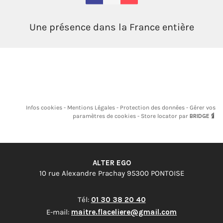
Une présence dans la France entière
Infos cookies
Mentions Légales
Protection des données
Gérer vos
paramètres de cookies
Store locator par
BRIDGE
ALTER EGO
10 rue Alexandre Prachay 95300 PONTOISE
Tél:
01 30 38 20 40
E-mail:
maitre.flaceliere@gmail.com